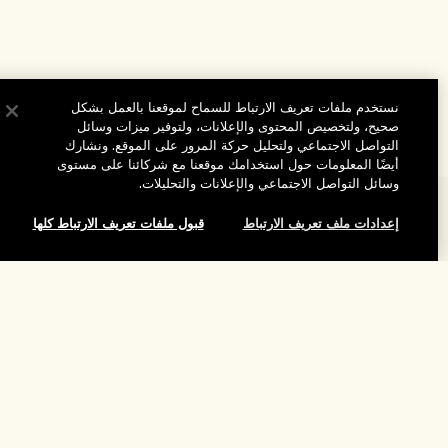
نستخدم ملفات تعريف الارتباط للسماح لموقعنا بالعمل بشكل
صحيح، ولتخصيص المحتوى والإعلانات، ولتوفير ميزات وسائل
التواصل الاجتماعي ولتحليل حركة المرور على الموقع. ونشارك
أيضًا المعلومات حول استخدامك موقعنا مع شركائنا على مستوى
وسائل التواصل الاجتماعي والإعلانات والتحليلات.
المساعدة
إعدادات ملف تعريف الارتباط
قبول ملفات تعريف الارتباط كلها
الأسئلة الشائعة
تفضلوا بزيارة الموقع والاستكشاف
طلبي
إضافة إلى حقيبة التسوق
مُحدِّد مواقع المتاجر
بيانات التوصيل
شركتنا
تخفيضات وفعاليات الشركات
الاسترجاع والاسترداد
معلومات عن الشركة
موظفونا وبيئة عملنا
التسوق أونلاين
الخصوصية والشروط
الوظائف
ممارساتنا المستدامة
صفحتي الشخصية
شروط الاستخدام