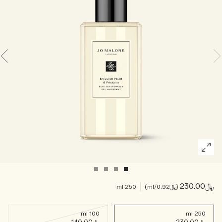
خشبي
بخاخ الجسم All Over
﷼230.00
﷼0.92
/ml
250 ml
100 ml
250 ml