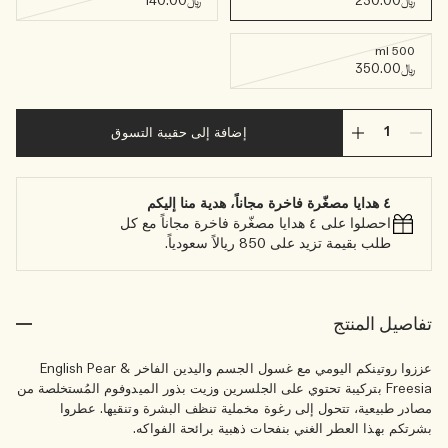
﷼230.00
﷼140.00
500 ml
﷼350.00
إضافة إلى حقيبة التسوق
٤ هدايا مصغّرة فاخرة مجاناً، هدية منا إليكم
احصلوا على ٤ هدايا مصغّرة فاخرة مجاناً مع كل
طلب بقيمة تزيد على 850 ريالاً سعودياً.
تفاصيل المنتج
عززوا روتينكم اليومي مع غسول الجسم واليدين الفاخر English Pear &
Freesia بتركيبة تحتوي على الجلسرين وزيت بذور الميدوفوم المُستخلصة من
مصادر طبيعية، تتحول إلى رغوة مخملية تنظف البشرة وتنقيها. عطروا
بشرتكم بهذا العطر الغني بنفحات ذهبية برائحة الفواكه.