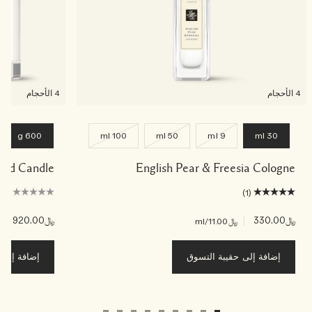
4 الأحجام
4 الأحجام
600 g
100 ml
50 ml
9 ml
30 ml
ented Candle
English Pear & Freesia Cologne
(0)
(1)
﷼330.00
|
﷼920.00
|
﷼11.00
/ml
﷼3
إضافة إلى حقيبة التسوق
إضافة إلى ح