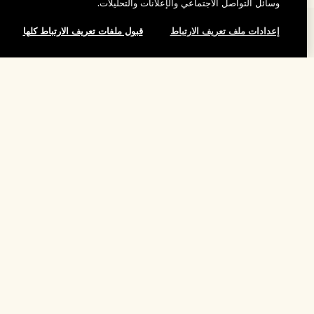
وسائل التواصل الاجتماعي والإعلانات والتحليلات.
المساعدة
إعدادات ملف تعريف الارتباط
قبول ملفات تعريف الارتباط كلها
الأسئلة الشائعة
تفضلوا بزيارة الموقع والاستكشاف
طلبي
لقد نفد هذا المنتج
مُحدِّد مواقع المتاجر
بيانات التوصيل
شركتنا
تخفيضات وفعاليات الشركات
الاسترجاع والاسترداد
معلومات عن الشركة
موظفونا وبيئة عملنا
التسوق أونلاين
الخصوصية والشروط
الوظائف
ممارساتنا المستدامة
صفحتي الشخصية
شروط الاستخدام
فهرس المكونات
تواصلوا معنا
الموقع واللغة
سياسة الخصوصية
تغيير الموقع
شروط البيع
القواعد الإرشادية للتقييم
إدارة ملفات تعريف الارتباط الخاصة بالموقع