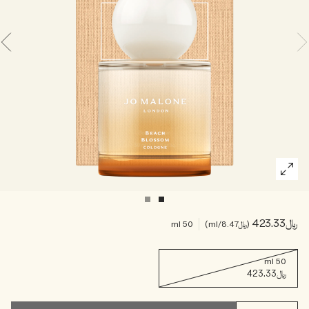
خشبي
بخاخ الجسم All Over
﷼423.33
﷼8.47
/ml
50 ml
50 ml
﷼423.33