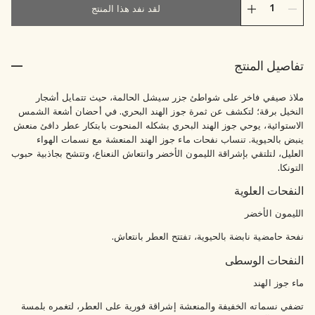
لقد نفد هذا المنتج
تفاصيل المنتج
ملاذ صيفي فاخر على شواطئ جزر سيشل الحالمة، حيث تتمايل أشجار
النخيل برقة؛ لتكشف عن ثمرة جوز الهند البحري. في أحضان أشعة الشمس
الاستوائية، يوحي جوز الهند البحري بشكله المنحوت بابتكار عطر دافئ منعش
ينبض بالحيوية. تنساب نفحات ماء جوز الهند المنعشة مع نسمات الهواء
العليل، لتلتقي بإشراقة الليمون الأخضر وانتعاش النعناع، وتتشح بجاذبية حبوب
التونكا.
النفحات العلوية
الليمون الأخضر
نفحة حامضية نابضة بالحيوية، تفتتح العطر بانتعاش.
النفحات الوسطى
ماء جوز الهند
تضفي نسماته الخفيفة والمنعشة إشراقة فورية على العطر، لتغمره بلمسة