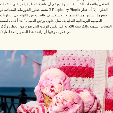
الصندل والنفحات الخشبية الآسرة. ورغم أن قاعدة العطر ترتكز على النفحات
الحلوة، إلا أن عطر Raspberry Ripple لا يشبه عطور الجورماند المعتادة. لم
يمنع هذا سيلين من الاستمتاع بالاستكشاف والبحث عن الإلهام في الحلويات
الصيفية البريطانية التقليدية، مثل حلوى بودينغ الصيف. "لقد أحببت لمسة
لنفحات الشهية والكريمية اللاذعة في نفس الوقت التي تفوح من العطر. وأذكر
أنني فكرت وقتها أن رائحة هذا العطر رائعة للغاية".