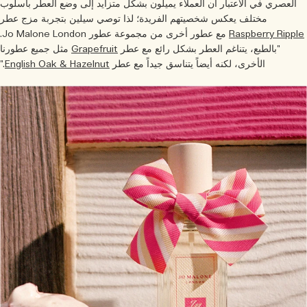
العصري في الاعتبار أن العملاء يميلون بشكل متزايد إلى وضع العطر بأسلوب
مختلف يعكس شخصيتهم الفريدة؛ لذا توصي سيلين بتجربة مزج عطر
Raspberry Rippl
مع عطور أخرى من مجموعة عطور Jo Malone London.
"بالطبع، يتناغم العطر بشكل رائع مع عطر
Grapefruit
مثل جميع عطورنا
الأخرى، لكنه أيضاً يتناسق جيداً مع عطر
English Oak & Hazelnut
."