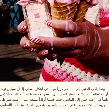
بينما يلعب الحنين إلى الماضي دوراً مهماً في ابتكار العطر، إلا أن سيلين تؤكد
 له "طابعاً عصرياً". قد ينظر البعض إلى العطر بوصفه تقليدياً، فرائحته تأخذني
ئماً في رحلة حنين إلى الماضي حيث قضينا أوقاتاً ممتعة على أرصفة شواطئ
بريطانيا، لكننا حرصنا على تصميمه بأسلوب عصري للغاية". وقد أخذ الأسلوب