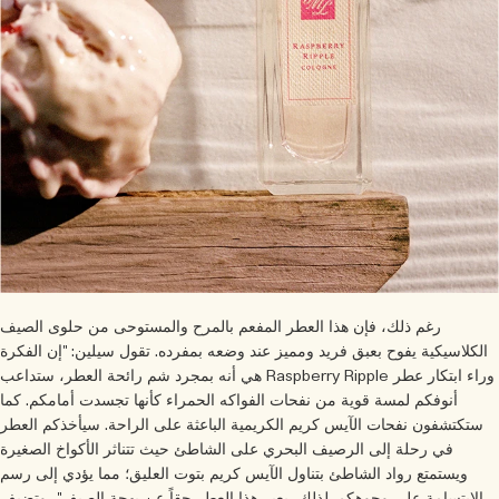
رغم ذلك، فإن هذا العطر المفعم بالمرح والمستوحى من حلوى الصيف
الكلاسيكية يفوح بعبق فريد ومميز عند وضعه بمفرده. تقول سيلين: "إن الفكرة
وراء ابتكار عطر Raspberry Ripple هي أنه بمجرد شم رائحة العطر، ستداعب
أنوفكم لمسة قوية من نفحات الفواكه الحمراء كأنها تجسدت أمامكم. كما
ستكتشفون نفحات الآيس كريم الكريمية الباعثة على الراحة. سيأخذكم العطر
في رحلة إلى الرصيف البحري على الشاطئ حيث تتناثر الأكواخ الصغيرة
ويستمتع رواد الشاطئ بتناول الآيس كريم بتوت العليق؛ مما يؤدي إلى رسم
الابتسامة على وجوهكم. لذلك، يعبر هذا العطر حقاً عن بهجة الصيف"، وتضيف