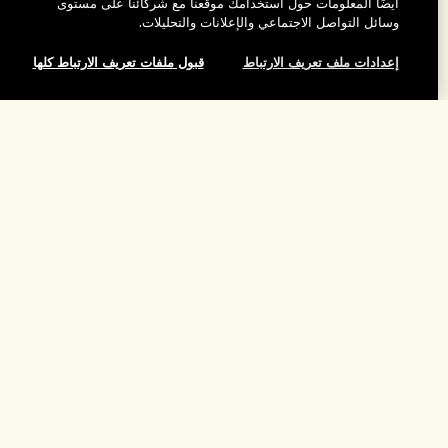
أيضًا المعلومات حول استخدامك موقعنا مع شركائنا على مستوى
المساعدة
وسائل التواصل الاجتماعي والإعلانات والتحليلات.
إعدادات ملف تعريف الارتباط
قبول ملفات تعريف الارتباط كلها
الأسئلة الشائعة
تفضلوا بزيارة الموقع والاستكشاف
طلبي
مُحدِّد مواقع المتاجر
بيانات التوصيل
شركتنا
تخفيضات وفعاليات الشركات
الاسترجاع والاسترداد
معلومات عن الشركة
موظفونا وبيئة عملنا
التسوق أونلاين
الخصوصية والشروط
الوظائف
ممارساتنا المستدامة
صفحتي الشخصية
شروط الاستخدام
فهرس المكونات
تواصلوا معنا
الموقع واللغة
سياسة الخصوصية
تغيير الموقع
شروط البيع
القواعد الإرشادية للتقييم
إدارة ملفات تعريف الارتباط الخاصة بالموقع