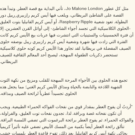
مثل كل عطور Jo Malone London، تأتي البداية مع قصة العطر. وتبدأ هذه
القصة على الشاطئ البريطاني، ويلعب فيها آيس كريم
رازبيري ريبل
دور
البطولة. تعود شعبية Raspberry Ripple، أو آيس كريم الفانيليا بتوت العليق
-الحلوى الكلاسيكية التي تجسد أجواء الشاطئ- إلى أوائل القرن العشرين. إلا
ن فترة الخمسينيات والستينيات التي انتشرت فيها عربات بيع الآيس كريم كانت
الفترة التي زادت فيها شهرة وشعبية آيس كريم رازبيري ريبل بوصفه حلوى
الصيف المفضلة في بريطانيا. لقد تجاوز هذا الآيس كريم كونه حلوى كلاسيكية
تستحضر ذكريات الطفولة المبهجة، ليصبح أحد المعالم الثقافية للصيف
البريطاني.
تجمع هذه الحلوى بين الأجواء المرحة المبهجة للقلب ومزيج من نكهة التوت
الشهية اللاذعة والنابضة بالحياة ومذاق الآيس كريم الغني؛ مما يجعل هذه
الحلوى تجسيداً عطرياً لرائحة الصيف ومذاقه.
أردتُ أن يفوح العطر بمقدار قوي من نفحات الفواكه الحمراء الطبيعية. ويجب
أن تكون نفحاته غضة وبراقة. لذا، تجدون نفحات توت العليق، والفراولة،
الفواكه الحمراء. ثم يفوح العطر برائحة البرغموت التي تضفي اللمسة البراقة.
تتألق رائحة العطر أيضاً بكمية من المسك الأبيض تضفي عليه تأثيراً كريمياً
يحاكي نكهة آيس كريم الفانيليا. بعد ذلك، تفوح قاعدة العطر بلمسات خشب