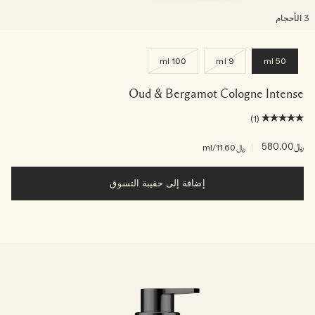
لأحجام
100 ml
9 ml
50 ml
Oud & Bergamot Cologne Intense
(1)
﷼580.00
|
﷼11.60
/ml
إضافة إلى حقيبة التسوق