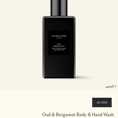
لحجم
250 ml
Oud & Bergamot Body & Hand Wash