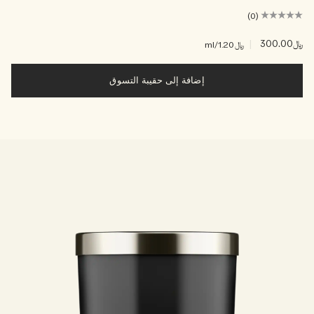
(0)
﷼300.00
|
﷼1.20
/ml
إضافة إلى حقيبة التسوق