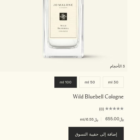
3 الأحجام
100 ml
50 ml
30 ml
Wild Bluebell Cologne
(0)
﷼655.00
|
﷼6.55
/ml
إضافة إلى حقيبة التسوق