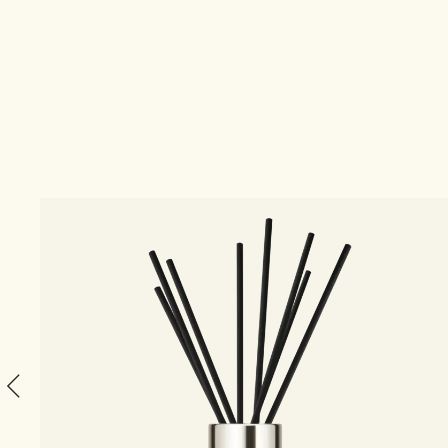
1 الحجم
ll