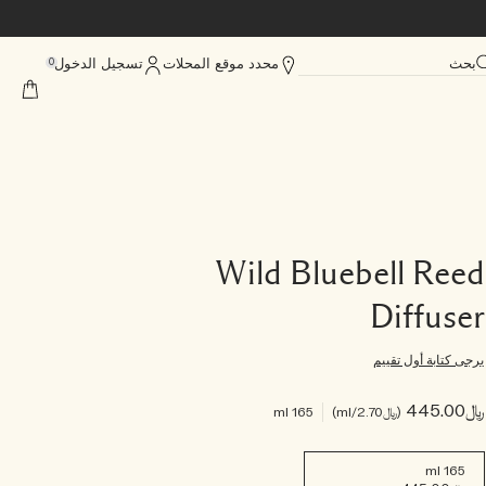
بحث
محدد موقع المحلات
تسجيل الدخول
0
Wild Bluebell Reed
Diffuser
يرجى كتابة أول تقييم
﷼445.00
﷼2.70
/ml
165 ml
165 ml