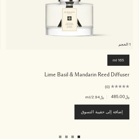
1 الحجم
165 ml
Lime Basil & Mandarin Reed Diffuser
(0)
﷼485.00
|
﷼2.94
/ml
إضافة إلى حقيبة التسوق