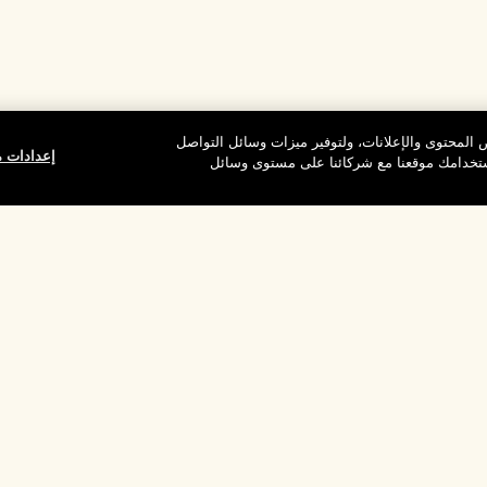
المحتوى والإعلانات، ولتوفير ميزات وسائل التواصل
إعدادات م
استخدامك موقعنا مع شركائنا على مستوى وسائل
وقع
شركتنا
الخصوصية وال
معلومات عن الشركة
شروط الاستخدام
الوظائف
سياسة الخصوصية
ركات
شروط البيع
القواعد الإرشادية لل
إدارة ملفات تعريف ا
بالموقع