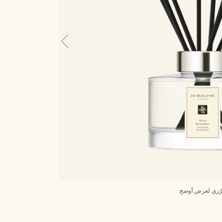
ّري لعرض أوضح