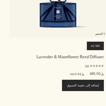
1 الحجم
165 ml
Lavender & Moonflower Reed Diffuser
(0)
﷼485.00
|
﷼35.00
﷼2.94
/ml
إضافة إلى حقيبة التسوق