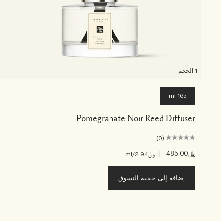
1 الحجم
165 ml
Pomegranate Noir Reed Diffuser
(0)
﷼485.00
|
﷼2.94
/ml
إضافة إلى حقيبة التسوق