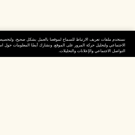
نستخدم ملفات تعريف الارتباط للسماح لموقعنا بالعمل بشكل صحيح، ولتخصيص 
الاجتماعي ولتحليل حركة المرور على الموقع. ونشارك أيضًا المعلومات حول 
التواصل الاجتماعي والإعلانات والتحليلات.
المساعدة
تفضلوا بزيارة الم
الأسئلة الشائعة
والاستكشاف
مُحدِّد مواقع المتاجر
طلبي
تخفيضات وفعاليات الش
بيانات التوصيل
موظفونا وبيئة عملنا
الاسترجاع والاسترداد
ممارساتنا المستدامة
التسوق أونلاين
فهرس المكونات
صفحتي الشخصية