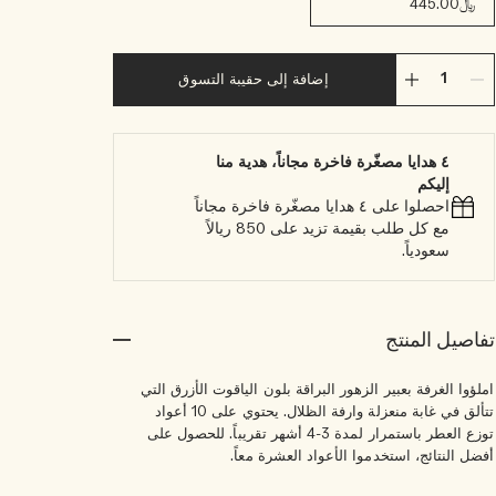
﷼445.00
إضافة إلى حقيبة التسوق
٤ هدايا مصغّرة فاخرة مجاناً، هدية منا
إليكم
احصلوا على ٤ هدايا مصغّرة فاخرة مجاناً
مع كل طلب بقيمة تزيد على 850 ريالاً
سعودياً.
تفاصيل المنتج
املؤوا الغرفة بعبير الزهور البراقة بلون الياقوت الأزرق التي
تتألق في غابة منعزلة وارفة الظلال. يحتوي على 10 أعواد
توزع العطر باستمرار لمدة 3-4 أشهر تقريباً. للحصول على
أفضل النتائج، استخدموا الأعواد العشرة معاً.