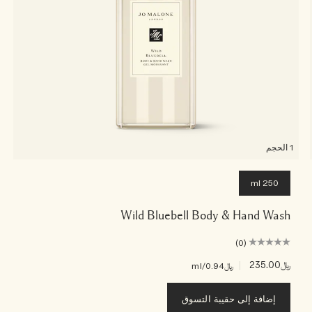
1 الحجم
250 ml
Wild Bluebell Body & Hand Wash
(0)
﷼235.00
|
﷼0.94
/ml
إضافة إلى حقيبة التسوق