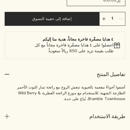
﷼635.00
إضافة إلى حقيبة التسوق
٤ هدايا مصغّرة فاخرة مجاناً، هدية منا إليكم
احصلوا على ٤ هدايا مصغّرة فاخرة مجاناً مع كل
طلب بقيمة تزيد على 850 ريالاً سعودياً.
تفاصيل المنتج
أضفوا أجواءً مفعمة بالحيوية تنعش الروح مع رائحة ثمار التوت الأحمر
الطازجة الشهية. للاستخدام مع موزع الرائحة العطرية Wild Berry &
Bramble Townhouse، يُباع على حدة.
طريقة الاستخدام