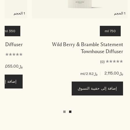
1 الحجم
1 الحجم
350 ml
750 ml
mic Diffuser
Wild Berry & Bramble Statement
Townhouse Diffuser
(0)
(0)
﷼1,055.00
|
﷼2,115.00
|
﷼2.82
/ml
إضافة إلى ح
إضافة إلى حقيبة التسوق