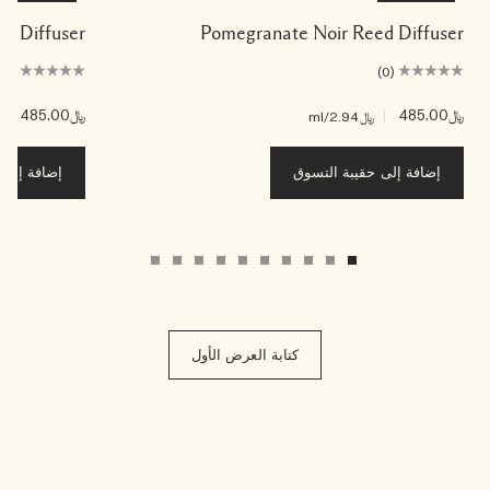
eed Diffuser
Pomegranate Noir Reed Diffuser
(0)
(0)
﷼485.00
|
﷼485.00
|
﷼2.94
/ml
﷼94
إضافة إلى حقيبة التسوق
إضافة إلى ح
كتابة العرض الأول