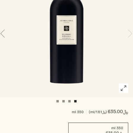
خشبي
بخاخ الجسم All Over
﷼635.00
﷼1.81
/ml
350 ml
350 ml