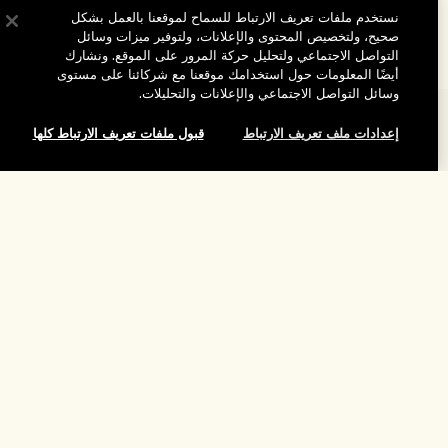
نستخدم ملفات تعريف الارتباط للسماح لموقعنا بالعمل بشكل
صحيح، ولتخصيص المحتوى والإعلانات، ولتوفير ميزات وسائل
التواصل الاجتماعي ولتحليل حركة المرور على الموقع. ونشارك
أيضًا المعلومات حول استخدامك موقعنا مع شركائنا على مستوى
وسائل التواصل الاجتماعي والإعلانات والتحليلات.
المساعدة
إعدادات ملف تعريف الارتباط
قبول ملفات تعريف الارتباط كلها
الأسئلة الشائعة
تفضلوا بزيارة الموقع والاستكشاف
طلبي
إضافة إلى حقيبة التسوق
مُحدِّد مواقع المتاجر
بيانات التوصيل
شركتنا
تخفيضات وفعاليات الشركات
الاسترجاع والاسترداد
معلومات عن الشركة
موظفونا وبيئة عملنا
التسوق أونلاين
الخصوصية والشروط
الوظائف
ممارساتنا المستدامة
صفحتي الشخصية
شروط الاستخدام
فهرس المكونات
تواصلوا معنا
الموقع واللغة
سياسة الخصوصية
تغيير الموقع
شروط البيع