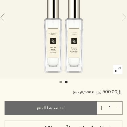
خشبي
بخاخ الجسم All Over
﷼500.00
﷼500.00
/الوحدة
لقد نفد هذا المنتج