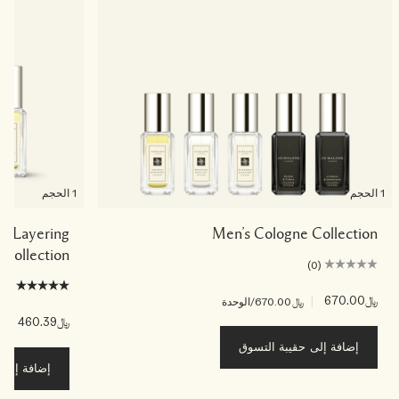
1 الحجم
1 الحجم
Pea Layering
Men’s Cologne Collection
Collection
(0)
(1)
﷼670.00
|
﷼670.00
/الوحدة
﷼460.39
|
﷼.39
إضافة إلى حقيبة التسوق
إضافة إلى ح