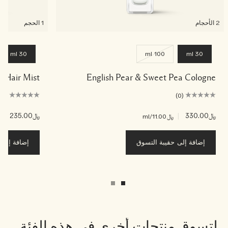
2 الأحجام
1 الحجم
30 ml
100 ml
30 ml
ea Hair Mist
English Pear & Sweet Pea Cologne
(0)
(0)
﷼330.00
|
﷼235.00
|
﷼11.00
/ml
﷼83
إضافة إلى حقيبة التسوق
إضافة إلى ح
لتسوق منتجات أخرى في هذه الفئة