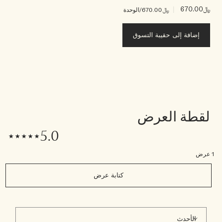
﷼670.00
|
﷼670.00
/الوحدة
إضافة إلى حقيبة التسوق
لقطة العرض
5.0
1 عرض
كتابة عرض