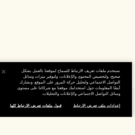
نستخدم ملفات تعريف الارتباط للسماح لموقعنا بالعمل بشكل
صحيح، ولتخصيص المحتوى والإعلانات، ولتوفير ميزات وسائل
التواصل الاجتماعي ولتحليل حركة المرور على الموقع. ونشارك
أيضًا المعلومات حول استخدامك موقعنا مع شركائنا على مستوى
وسائل التواصل الاجتماعي والإعلانات والتحليلات.
المساعدة
إعدادات ملف تعريف الارتباط
قبول ملفات تعريف الارتباط كلها
الأسئلة الشائعة
تفضلوا بزيارة الموقع والاستكشاف
طلبي
مُحدِّد مواقع المتاجر
إضافة إلى حقيبة التسوق
بيانات التوصيل