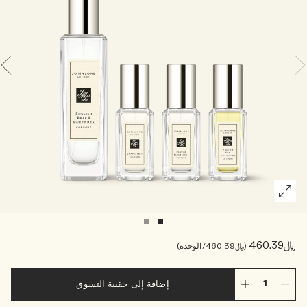
خشبي
بخاخ الجسم All Over
﷼460.39
﷼460.39
/الوحدة
إضافة إلى حقيبة التسوق