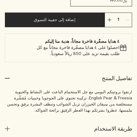
﷼140.00
إضافة إلى حقيبة التسوق
٤ هدايا مصغّرة فاخرة مجاناً، هدية منا إليكم
احصلوا على ٤ هدايا مصغّرة فاخرة مجاناً مع كل
طلب بقيمة تزيد على 850 ريالاً سعودياً.
تفاصيل المنتج
ارتقوا بروتينكم اليومي مع جل الاستحمام الباعث على النشاط والحيوية
English Pear & Freesia. تركيبة تحتوي على الجوجوبا وحبيبات مُقشِّرة
مستخلصة من سيقان الخيزران تزيل الشوائب وتنظف البشرة برفق وتحسن
ملمسها. عطروا بشرتكم بهذا العطر الرقيق برائحة الفواكه.
طريقة الاستخدام