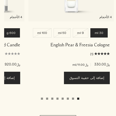
4 الأحجام
4 الأحجام
600 g
100 ml
50 ml
9 ml
30 ml
ented Candle
English Pear & Freesia Cologne
(0)
(1)
﷼330.00
|
﷼920.00
|
﷼11.00
/ml
﷼3
إضافة إلى حقيبة التسوق
إضافة إلى ح