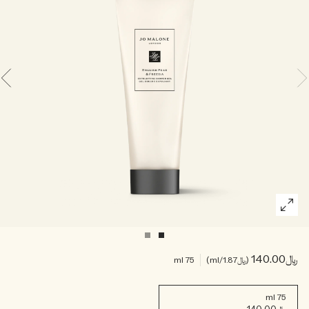
خشبي
بخاخ الجسم All Over
﷼140.00
﷼1.87
/ml
75 ml
75 ml