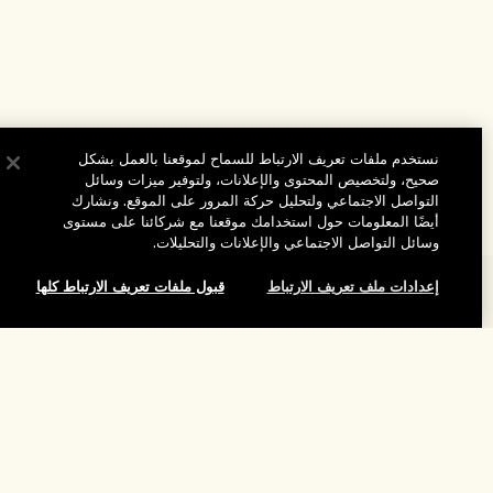
نستخدم ملفات تعريف الارتباط للسماح لموقعنا بالعمل بشكل
صحيح، ولتخصيص المحتوى والإعلانات، ولتوفير ميزات وسائل
التواصل الاجتماعي ولتحليل حركة المرور على الموقع. ونشارك
أيضًا المعلومات حول استخدامك موقعنا مع شركائنا على مستوى
وسائل التواصل الاجتماعي والإعلانات والتحليلات.
إعدادات ملف تعريف الارتباط
قبول ملفات تعريف الارتباط كلها
المساعدة
الأسئلة الشائعة
تفضلوا بزيارة الموقع والاستكشاف
طلبي
إضافة إلى حقيبة التسوق
مُحدِّد مواقع المتاجر
بيانات التوصيل
شركتنا
تخفيضات وفعاليات الشركات
الاسترجاع والاسترداد
معلومات عن الشركة
موظفونا وبيئة عملنا