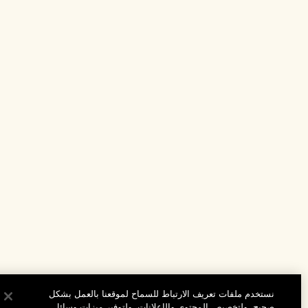
نستخدم ملفات تعريف الارتباط للسماح لموقعنا بالعمل بشكل
صحيح، ولتخصيص المحتوى والإعلانات، ولتوفير ميزات وسائل