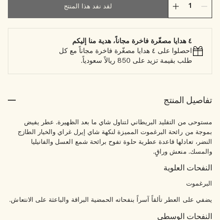
لقد نفد هذا المنتج
٤ هدايا مصغّرة فاخرة مجاناً، هدية منا إليكم
احصلوا على ٤ هدايا مصغّرة فاخرة مجاناً مع كل
طلب بقيمة تزيد على 850 ريالاً سعودياً.
تفاصيل المنتج
مستوحى من التقليد البريطاني لتناول شاي ما بعد الظهيرة. عطر يفيض
بموجة من رائحة البرغموت المميزة لنكهة شاي إيرل غراي والخيار الطازج
النضر، تعادلها قاعدة عطرية حلوة تفوح برائحة شمع العسل والفانيليا
والمسك. منعش وراقٍ.
النفحات العلوية
البرغموت
يضفي على العطر تألقاً آسراً بنفحاته الحمضية البراقة والباعثة على الانتعاش.
النفحات الوسطى