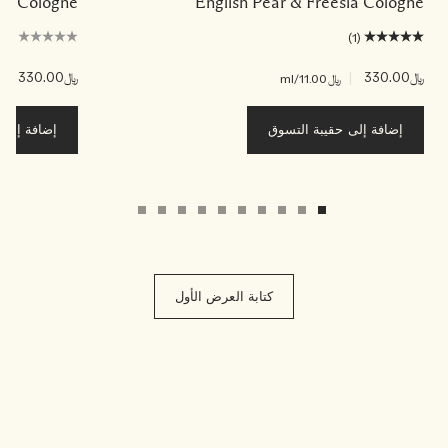
ade Cologne
English Pear & Freesia Cologne
(0)
(1)
﷼330.00
|
﷼330.00
|
﷼11.00
/ml
﷼00
إضافة إلى حقيبة التسوق
إضافة إلى ح
كتابة العرض الأول