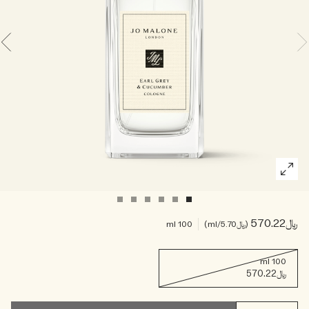
خشبي
بخاخ الجسم All Over
﷼570.22
﷼5.70
/ml
100 ml
100 ml
﷼570.22