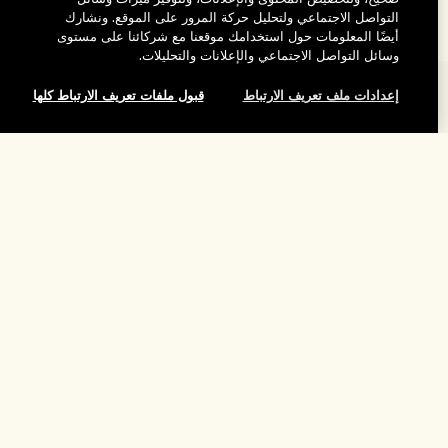
التواصل الاجتماعي ولتحليل حركة المرور على الموقع. ونشارك
أيضًا المعلومات حول استخدامك موقعنا مع شركائنا على مستوى
وسائل التواصل الاجتماعي والإعلانات والتحليلات.
المساعدة
إعدادات ملف تعريف الارتباط
قبول ملفات تعريف الارتباط كلها
الأسئلة الشائعة
تفضلوا بزيارة الموقع والاستكشاف
طلبي
لقد نفد هذا المنتج
مُحدِّد مواقع المتاجر
بيانات التوصيل
شركتنا
تخفيضات وفعاليات الشركات
الاسترجاع والاسترداد
معلومات عن الشركة
موظفونا وبيئة عملنا
التسوق أونلاين
الخصوصية والشروط
الوظائف
ممارساتنا المستدامة
صفحتي الشخصية
شروط الاستخدام
فهرس المكونات
تواصلوا معنا
الموقع واللغة
سياسة الخصوصية
تغيير الموقع
شروط البيع
القواعد الإرشادية للتقييم