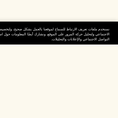
نستخدم ملفات تعريف الارتباط للسماح لموقعنا بالعمل بشكل صحيح، ولتخصيص 
الاجتماعي ولتحليل حركة المرور على الموقع. ونشارك أيضًا المعلومات حول 
التواصل الاجتماعي والإعلانات والتحليلات.
المساعدة
تفضلوا بزيارة الم
الأسئلة الشائعة
والاستكشاف
مُحدِّد مواقع المتاجر
طلبي
تخفيضات وفعاليات الش
بيانات التوصيل
موظفونا وبيئة عملنا
الاسترجاع والاسترداد
ممارساتنا المستدامة
التسوق أونلاين
فهرس المكونات
صفحتي الشخصية
تواصلوا معنا