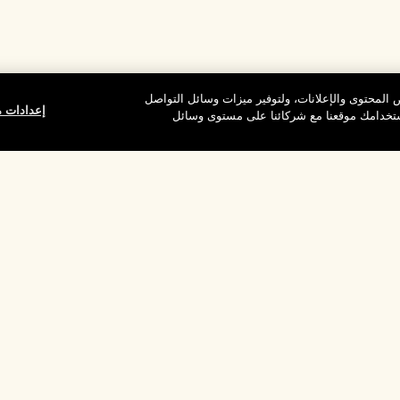
المحتوى والإعلانات، ولتوفير ميزات وسائل التواصل
إعدادات م
استخدامك موقعنا مع شركائنا على مستوى وسائل
وقع
شركتنا
الخصوصية وال
معلومات عن الشركة
شروط الاستخدام
الوظائف
سياسة الخصوصية
ركات
شروط البيع
القواعد الإرشادية لل
إدارة ملفات تعريف ا
بالموقع