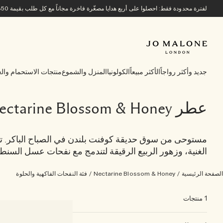
لفترة محدودة فقط: احصلوا على أربع هدايا مصغّرة فاخرة مجاناً مع كل طلب بقيمة 850 ريالاً سعودياً أو أكثر.
جديد وأكثر رواجاً
الأكثر مبيعاً
الكولونيا
المنزل والشموع
منتجات الاستحمام والع
عطر Nectarine Blossom & Honey
مستوحى من سوق حديقة كوفنت بلندن في الصباح الباكر. تت
الغنية، وزهور الربيع الرقيقة لتندمج مع نفحات عسل السنط.
الصفحة الرئيسية
/
Nectarine Blossom & Honey
/
فئة النفحات الفاكهية والحلوة
1 منتجات