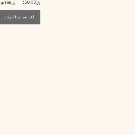
﷼330.00
|
﷼1.65
/g
لقد نفد هذا المنتج