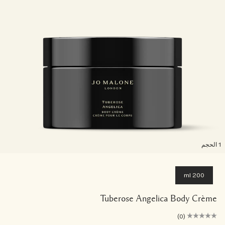
لحجم
200 ml
Tuberose Angelica Body Crème
(0)