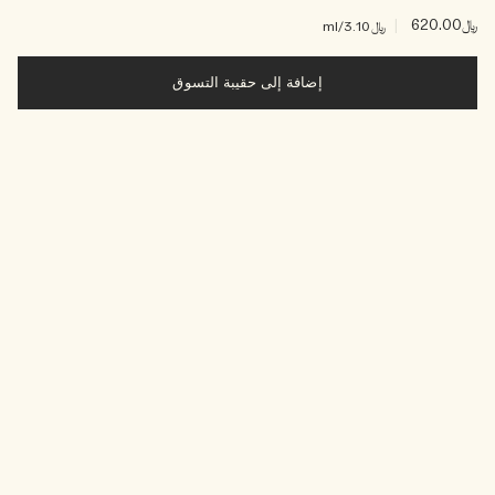
﷼620.00
|
﷼3.10
/ml
إضافة إلى حقيبة التسوق