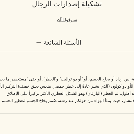
تشكيلة إصدارات الرجال
تسوقوا الآن
الأسئلة الشائعة
ق بين رذاذ أو بخاخ الجسم، أو "أو دو تواليت" و"العطر"، أو حتى "مستحضر ما ب
 الأو دو كولون (الذي يشير عادةً إلى عطر حمضي منعش بعبق خفيف) التركيز الأخف
رة أطول، ثم العطر (البارفان) وهو الشكل العطري الأكثر تركيزاً على الإطلاق.
لانتشار، حيث يملأ الهواء من حولكم عند رشه. صُمم بخاخ الجسم لتعطير الجسم