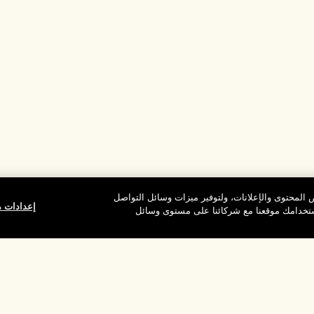
المحتوى والإعلانات، ولتوفير ميزات وسائل التواصل
إعدادات م
استخدامك موقعنا مع شركائنا على مستوى وسائل
وقع
شركتنا
الخصوصية وال
معلومات عن الشركة
شروط الاستخدام
الوظائف
سياسة الخصوصية