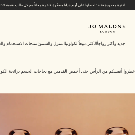
لفترة محدودة فقط: احصلوا على أربع هدايا مصغّرة فاخرة مجاناً مع كل طلب بقيمة 850 ريالاً سعودياً أو أكثر.
جديد وأكثر رواجاً
الأكثر مبيعاً
الكولونيا
المنزل والشموع
منتجات الاستحمام والع
عطروا أنفسكم من الرأس حتى أخمص القدمين مع بخاخات الجسم برائحة الكولونيا