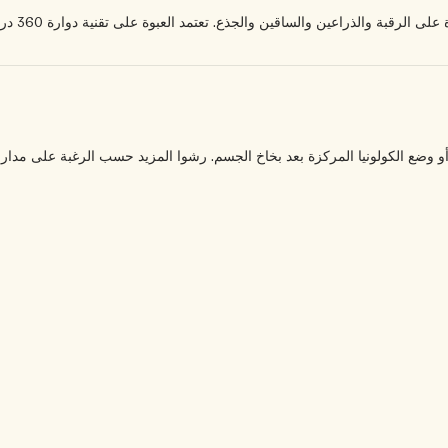
لساقين والجذع. تعتمد العبوة على تقنية دوارة 360 درجة، بحيث تُمكنكم من الرش من أي زاوية.
ن، أو وضع الكولونيا المركزة بعد بخاخ الجسم. رشوا المزيد حسب الرغبة على مدا