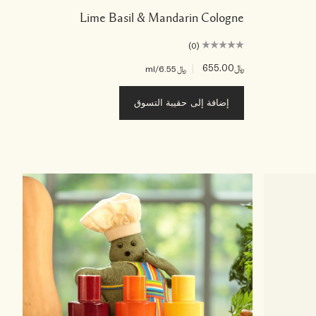
Lime Basil & Mandarin Cologne
(0)
﷼655.00
|
﷼6.55
/ml
إضافة إلى حقيبة التسوق