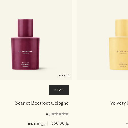
1 الحجم
30 ml
Scarlet Beetroot Cologne
Velvety
(0)
﷼350.00
|
﷼11.67
/ml