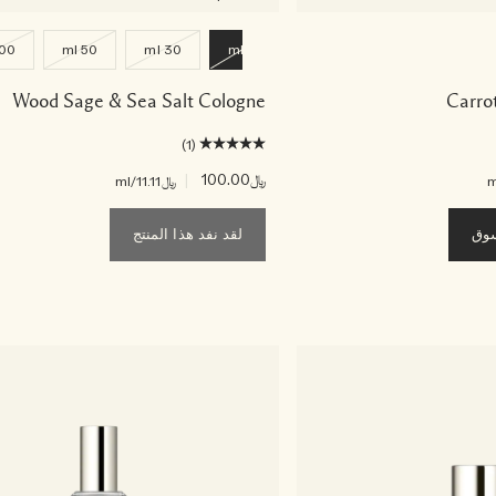
00 ml
50 ml
30 ml
9 ml
Wood Sage & Sea Salt Cologne
Carro
(1)
﷼100.00
|
﷼11.11
/ml
سوق
لقد نفد هذا المنتج