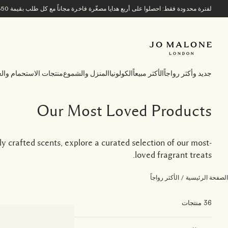
لفترة محدودة فقط: احصلوا على أربع هدايا مصغّرة فاخرة مجاناً مع كل طلب بقيمة 850 ريالاً سعودياً أو أكثر.
جديد وأكثر رواجاً
الأكثر مبيعاً
الكولونيا
المنزل والشموع
منتجات الاستحمام والع
Our Most Loved Products
ly crafted scents, explore a curated selection of our most-
loved fragrant treats.
الصفحة الرئيسية
/
الأكثر رواجاً
36 منتجات