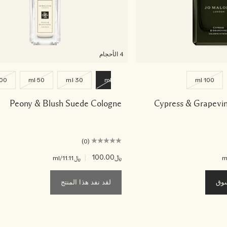
4 الأحجام
00 ml
50 ml
30 ml
9 ml
100 ml
Peony & Blush Suede Cologne
Cypress & Grapevin
(0)
﷼100.00
|
﷼11.11
/ml
سوق
لقد نفد هذا المنتج