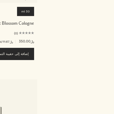
30 ml
t Blossom Cologne
(0)
﷼350.00
|
﷼11.67
/ml
إضافة إلى حقيبة الت