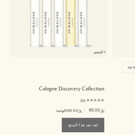
1 الحجم
1
Cologne Discovery Collection
(0)
﷼85.00
|
﷼85.00
/الوحدة
لقد نفد هذا المنتج