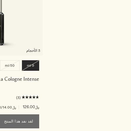
3 الأحجام
50 ml
9 ml
a Cologne Intense
(3)
﷼126.00
|
﷼14.00
/ml
لقد نفد هذا المنتج