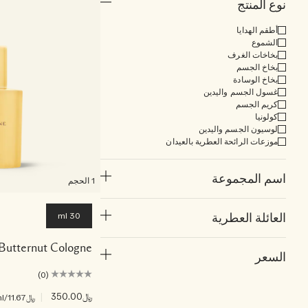
نوع المنتج
أطقم الهدايا
الشموع
بخاخات الغرف
بخاخ الجسم
بخاخ الوسادة
غسول الجسم واليدين
كريم الجسم
كولونيا
لوسيون الجسم واليدين
موزعات الرائحة العطرية بالعيدان
اسم المجموعة
1 الحجم
30 ml
العائلة العطرية
 Butternut Cologne
السعر
(0)
﷼350.00
|
﷼11.67
/ml