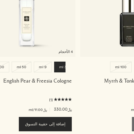
4 الأحجام
00 ml
50 ml
9 ml
30 ml
100 ml
English Pear & Freesia Cologne
Myrrh & Tonk
(1)
﷼330.00
|
﷼11.00
/ml
إضافة إلى حقيبة التسوق