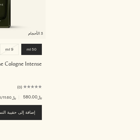
3 الأحجام
9 ml
50 ml
e Cologne Intense
(0)
﷼580.00
|
﷼11.60
/ml
إضافة إلى حقيبة الت