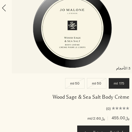
3 الأحجام
50 ml
50 ml
175 ml
Wood Sage & Sea Salt Body Crème
(0)
﷼455.00
|
﷼30.00
﷼2.60
/ml