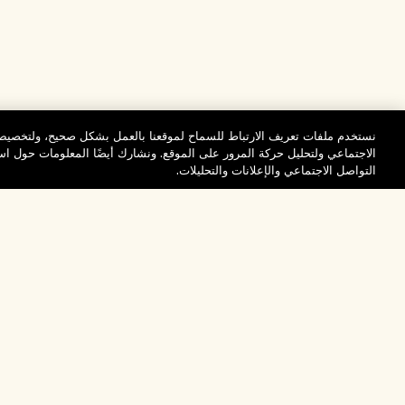
نستخدم ملفات تعريف الارتباط للسماح لموقعنا بالعمل بشكل صحيح، ولتخصيص 
الاجتماعي ولتحليل حركة المرور على الموقع. ونشارك أيضًا المعلومات حول 
التواصل الاجتماعي والإعلانات والتحليلات.
المساعدة
تفضلوا بزيارة الم
الأسئلة الشائعة
والاستكشاف
مُحدِّد مواقع المتاجر
طلبي
تخفيضات وفعاليات الش
بيانات التوصيل
موظفونا وبيئة عملنا
الاسترجاع والاسترداد
ممارساتنا المستدامة
التسوق أونلاين
فهرس المكونات
صفحتي الشخصية