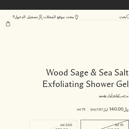
بحث
محدد موقع المحلات
تسجيل الدخول
0
Wood Sage & Sea Salt
Exfoliating Shower Gel
يرجى كتابة أول تقييم
﷼140.00
﷼1.87
/ml
75 ml
200 ml
75 ml