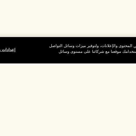
المحتوى والإعلانات، ولتوفير ميزات وسائل التواصل
إعدادات م
استخدامك موقعنا مع شركائنا على مستوى وسائل
وقع
شركتنا
الخصوصية وال
معلومات عن الشركة
شروط الاستخدام
الوظائف
سياسة الخصوصية
ركات
شروط البيع
القواعد الإرشادية لل
إدارة ملفات تعريف ا
بالموقع