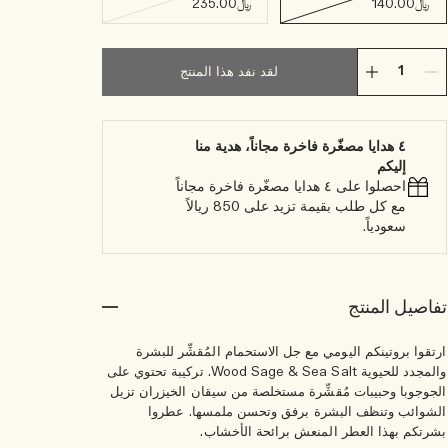
﷼140.00
﷼235.00
لقد نفد هذا المنتج
٤ هدايا مصغّرة فاخرة مجاناً، هدية منا
إليكم
احصلوا على ٤ هدايا مصغّرة فاخرة مجاناً
مع كل طلب بقيمة تزيد على 850 ريالاً
سعودياً.
تفاصيل المنتج
ارتقوا بروتينكم اليومي مع جل الاستحمام المُقشِّر للبشرة
والمجدد للحيوية Wood Sage & Sea Salt. تركيبة تحتوي على
الجوجوبا وحبيبات مُقشِّرة مستخلصة من سيقان الخيزران تزيل
الشوائب وتنظف البشرة برفق وتحسن ملمسها. عطروا
بشرتكم بهذا العطر المنعش برائحة الأخشاب.