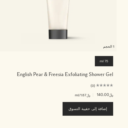
1 الحجم
75 ml
English Pear & Freesia Exfoliating Shower Gel
(0)
﷼140.00
|
﷼1.87
/ml
إضافة إلى حقيبة التسوق