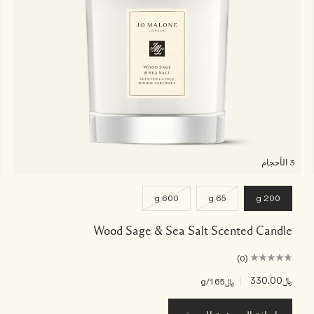
3 الأحجام
600 g
65 g
200 g
Wood Sage & Sea Salt Scented Candle
(0)
﷼330.00
|
﷼1.65
/g