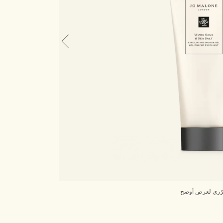
ّري لعرض أوضح