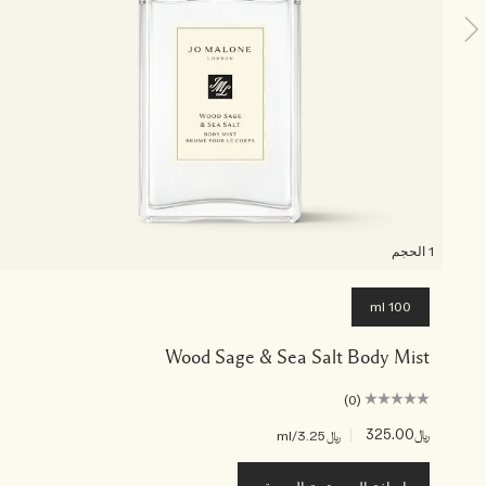
1 الحجم
100 ml
Wood Sage & Sea Salt Body Mist
(0)
﷼325.00
|
﷼3.25
/ml