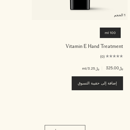
1 الحجم
100 ml
Vitamin E Hand Treatment
(0)
﷼325.00
|
﷼3.25
/ml
إضافة إلى حقيبة التسوق