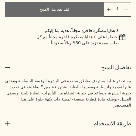
لقد نفد هذا المنتج
٤ هدايا مصغّرة فاخرة مجاناً، هدية منا إليكم
احصلوا على ٤ هدايا مصغّرة فاخرة مجاناً مع كل
طلب بقيمة تزيد على 850 ريالاً سعودياً.
تفاصيل المنتج
مستحضر عناية يستهدف مناطق محددة في البشرة الرقيقة الحساسة ويضفي
عليها نعومة وانسيابية ويغمرها بالعناية. يشتهر فيتامين E بفاعليته في تجديد
حيوية البشرة، ويساعد في حماية الشفاه من التأثيرات الضارة للبيئة. ويضفي
العسل -بوصفه مادة مُطرية طبيعية- لمسة ذات نكهة حلوة على هذا
المستحضر.
طريقة الاستخدام