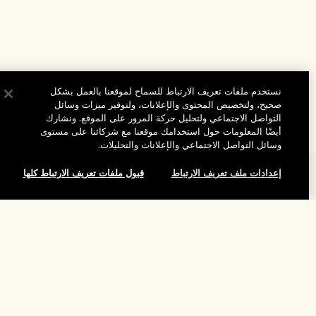
نستخدم ملفات تعريف الارتباط للسماح لموقعنا بالعمل بشكل
صحيح، ولتخصيص المحتوى والإعلانات، ولتوفير ميزات وسائل
التواصل الاجتماعي ولتحليل حركة المرور على الموقع. ونشارك
أيضًا المعلومات حول استخدامك موقعنا مع شركائنا على مستوى
وسائل التواصل الاجتماعي والإعلانات والتحليلات.
إعدادات ملف تعريف الارتباط
قبول ملفات تعريف الارتباط كلها
المساعدة
الأسئلة الشائعة
تفضلوا بزيارة الموقع والاستكشاف
لقد نفد هذا المنتج
طلبي
مُحدِّد مواقع المتاجر
بيانات التوصيل
شركتنا
تخفيضات وفعاليات الشركات
الاسترجاع والاسترداد
معلومات عن الشركة
موظفونا وبيئة عملنا
التسوق أونلاين
الخصوصية والشروط