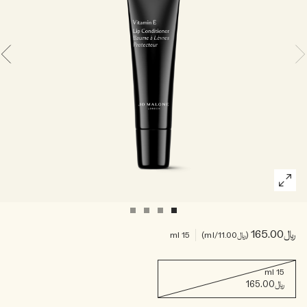
خشبي
بخاخ الجسم All Over
﷼165.00
﷼11.00
/ml
15 ml
15 ml
﷼165.00