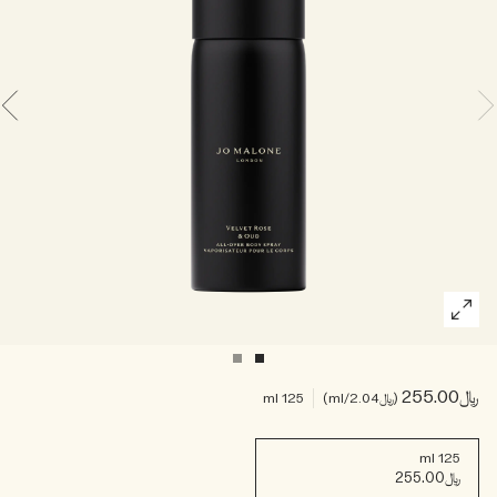
خشبي
بخاخ الجسم All Over
﷼255.00
﷼2.04
/ml
125 ml
125 ml
﷼255.00