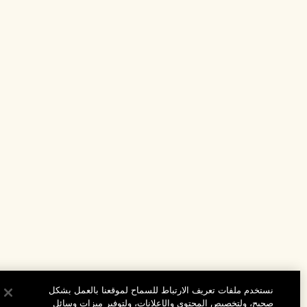
نستخدم ملفات تعريف الارتباط للسماح لموقعنا بالعمل بشكل
صحيح، ولتخصيص المحتوى والإعلانات، ولتوفير ميزات وسائل