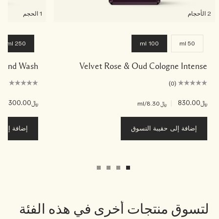
2 الأحجام
1 الحجم
250 ml
100 ml
50 ml
& Hand Wash
Velvet Rose & Oud Cologne Intense
(0)
(0)
﷼830.00
|
﷼300.00
|
﷼8.30
/ml
﷼0
إضافة إلى حقيبة التسوق
إضافة إلى ح
لتسوق منتجات أخرى في هذه الفئة