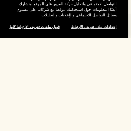
التواصل الاجتماعي ولتحليل حركة المرور على الموقع. ونشارك
أيضًا المعلومات حول استخدامك موقعنا مع شركائنا على مستوى
وسائل التواصل الاجتماعي والإعلانات والتحليلات.
المساعدة
إعدادات ملف تعريف الارتباط
قبول ملفات تعريف الارتباط كلها
الأسئلة الشائعة
تفضلوا بزيارة الموقع والاستكشاف
طلبي
إضافة إلى حقيبة التسوق
مُحدِّد مواقع المتاجر
بيانات التوصيل
شركتنا
تخفيضات وفعاليات الشركات
الاسترجاع والاسترداد
معلومات عن الشركة
موظفونا وبيئة عملنا
التسوق أونلاين
الخصوصية والشروط
الوظائف
ممارساتنا المستدامة
صفحتي الشخصية
شروط الاستخدام
فهرس المكونات
تواصلوا معنا
الموقع واللغة
سياسة الخصوصية
تغيير الموقع
شروط البيع
القواعد الإرشادية للتقييم