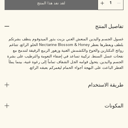
لقد نفد هذا المنتج
تفاصيل المنتج
غسول الجسم واليدين المنعش الغني بزيت بذور الميدوفوم ينظف بشرتكم
بلطف ويعطرها بعطر Nectarine Blossom & Honey الحلو الرائع. تتناغم
روائح النكتارين والخوخ والكشمش الغنية وزهور الربيع الرقيقة لتندمج مع
نفحات عسل السنط. تركيبة تساعد في إضفاء النعومة والترطيب على بشرة
الجسم واليدين. يتحول قوامه الجل الشفاف تماماً إلى رغوة غنية، بينما يملأ
العطر الباعث على البهجة أجواء الحمام ليغمركم بعبقه الرائع.
طريقة الاستخدام
المكونات