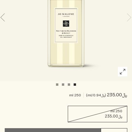
خشبي
بخاخ الجسم All Over
﷼235.00
﷼0.94
/ml
250 ml
250 ml
﷼235.00