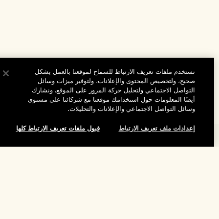
نستخدم ملفات تعريف الارتباط للسماح لموقعنا بالعمل بشكل
صحيح، ولتخصيص المحتوى والإعلانات، ولتوفير ميزات وسائل
التواصل الاجتماعي ولتحليل حركة المرور على الموقع. ونشارك
أيضًا المعلومات حول استخدامك موقعنا مع شركائنا على مستوى
وسائل التواصل الاجتماعي والإعلانات والتحليلات.
إعدادات ملف تعريف الارتباط
قبول ملفات تعريف الارتباط كلها
المساعدة
الأسئلة الشائعة
لقد نفد هذا المنتج
تفضلوا بزيارة الموقع والاستكشاف
طلبي
مُحدِّد مواقع المتاجر
بيانات التوصيل
شركتنا
تخفيضات وفعاليات الشركات
الاسترجاع والاسترداد