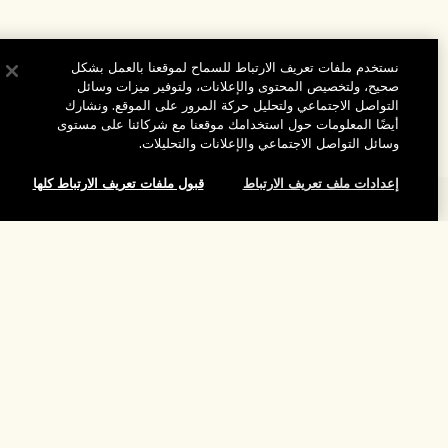
نستخدم ملفات تعريف الارتباط للسماح لموقعنا بالعمل بشكل
صحيح، ولتخصيص المحتوى والإعلانات، ولتوفير ميزات وسائل
التواصل الاجتماعي ولتحليل حركة المرور على الموقع. ونشارك
أيضًا المعلومات حول استخدامك موقعنا مع شركائنا على مستوى
وسائل التواصل الاجتماعي والإعلانات والتحليلات.
إعدادات ملف تعريف الارتباط
قبول ملفات تعريف الارتباط كلها
المساعدة
الأسئلة الشائعة
إضافة إلى حقيبة التسوق
تفضلوا بزيارة الموقع والاستكشاف
طلبي
مُحدِّد مواقع المتاجر
بيانات التوصيل
شركتنا
تخفيضات وفعاليات الشركات
الاسترجاع والاسترداد
معلومات عن الشركة
موظفونا وبيئة عملنا
التسوق أونلاين
الخصوصية والشروط
الوظائف
ممارساتنا المستدامة
صفحتي الشخصية
شروط الاستخدام