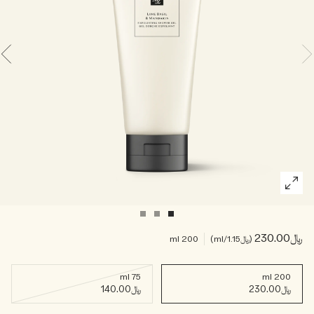
خشبي
بخاخ الجسم All Over
﷼230.00
﷼1.15
/ml
200 ml
75 ml
200 ml
﷼230.00
﷼140.00