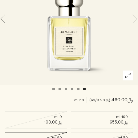
خشبي
بخاخ الجسم All Over
﷼460.00
﷼9.20
/ml
50 ml
9 ml
100 ml
﷼655.00
﷼100.00
50 ml
30 ml