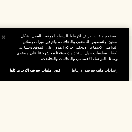
نستخدم ملفات تعريف الارتباط للسماح لموقعنا بالعمل بشكل
صحيح، ولتخصيص المحتوى والإعلانات، ولتوفير ميزات وسائل
المساعدة
التواصل الاجتماعي ولتحليل حركة المرور على الموقع. ونشارك
أيضًا المعلومات حول استخدامك موقعنا مع شركائنا على مستوى
الأسئلة الشائعة
وسائل التواصل الاجتماعي والإعلانات والتحليلات.
تفضلوا بزيارة الموقع والاستكشاف
طلبي
إعدادات ملف تعريف الارتباط
قبول ملفات تعريف الارتباط كلها
مُحدِّد مواقع المتاجر
بيانات التوصيل
شركتنا
تخفيضات وفعاليات الشركات
الاسترجاع والاسترداد
لقد نفد هذا المنتج
معلومات عن الشركة
موظفونا وبيئة عملنا
التسوق أونلاين
الخصوصية والشروط
الوظائف
ممارساتنا المستدامة
صفحتي الشخصية
شروط الاستخدام
فهرس المكونات
تواصلوا معنا
الموقع واللغة
سياسة الخصوصية