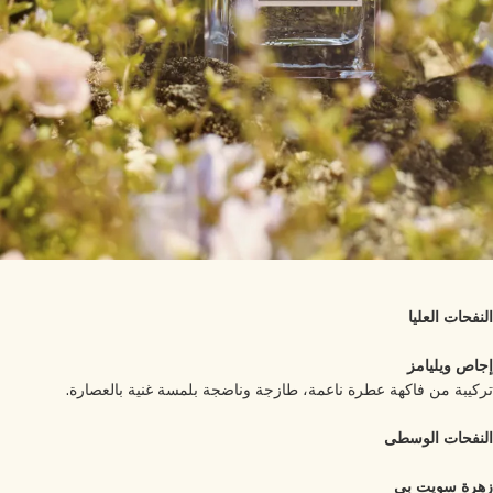
نفحات العليا
اص ويليامز
كيبة من فاكهة عطرة ناعمة، طازجة وناضجة بلمسة غنية بالعصارة.
نفحات الوسطى
رة سويت بي