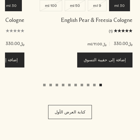
30 ml
100 ml
50 ml
9 ml
30 ml
ade Cologne
English Pear & Freesia Cologne
(0)
(1)
﷼330.00
|
﷼330.00
|
﷼11.00
/ml
﷼00
إضافة إلى حقيبة التسوق
إضافة إلى ح
كتابة العرض الأول