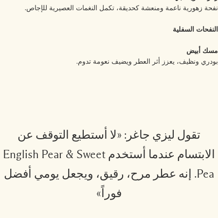
حة زهورية ناعمة ومنعشة كحديقة، تكمل النغمات العصيرية للإجاص.
نفحات السفلية
ك أبيض
دري ونظيف، يعزز أثر العطر ويضيف نعومة تدوم.
تقول ليزي جاغر: «لا أستطيع التوقف عن
الابتسام عندما أستخدم English Pear & Sweet
Pea. إنه عطر مرح، رقيق، ويجعل يومي أفضل
فوراً»