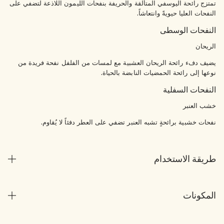
تمتزج رائحة اليوسفي المتألقة والحريفة بنفحات الليمون اللاذعة لتضفي على
النفحات العليا حيويةً وانتعاشاً.
النفحات الوسطى
الريحان
يضيف دفء رائحة الريحان العشبية مع لمسات من الفلفل نفحة فريدة من
نوعها إلى رائحة الحمضيات النابضة بالحياة.
النفحات السفلية
خشب العنبر
نفحات خشبية برائحةٍ تشبه العنبر تضفي على العطر دفئاً لا يُقاوم.
طريقة الاستخدام
المكونات