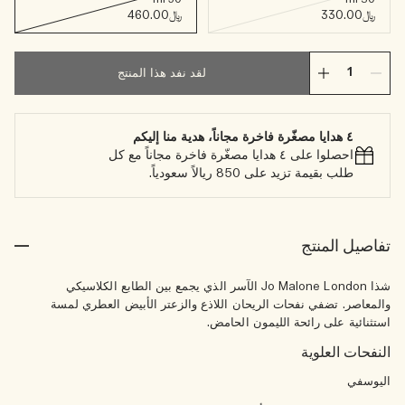
﷼330.00
﷼460.00
لقد نفد هذا المنتج
٤ هدايا مصغّرة فاخرة مجاناً، هدية منا إليكم
احصلوا على ٤ هدايا مصغّرة فاخرة مجاناً مع كل
طلب بقيمة تزيد على 850 ريالاً سعودياً.
تفاصيل المنتج
شذا Jo Malone London الآسر الذي يجمع بين الطابع الكلاسيكي
والمعاصر. تضفي نفحات الريحان اللاذع والزعتر الأبيض العطري لمسة
استثنائية على رائحة الليمون الحامض.
النفحات العلوية
اليوسفي