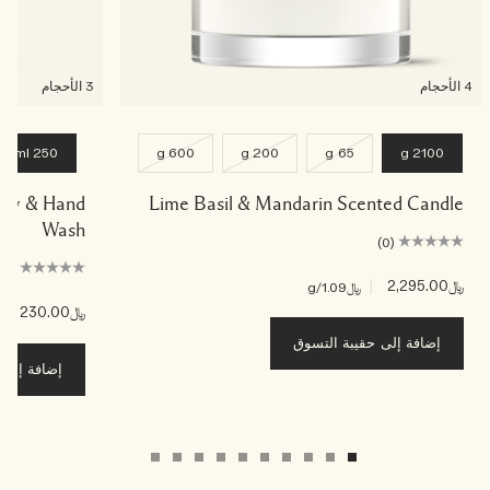
4 الأحجام
3 الأحجام
250 ml
600 g
200 g
65 g
2100 g
Body & Hand
Lime Basil & Mandarin Scented Candle
Wash
(0)
(0)
﷼2,295.00
|
﷼1.09
/g
﷼230.00
|
﷼2
إضافة إلى حقيبة التسوق
إضافة إلى ح