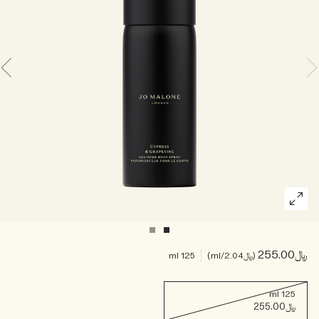
خشبي
بخاخ الجسم All Over
﷼255.00
﷼2.04
/ml
125 ml
125 ml
﷼255.00