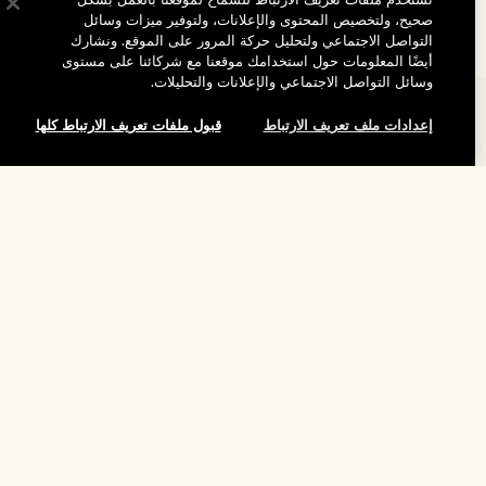
نستخدم ملفات تعريف الارتباط للسماح لموقعنا بالعمل بشكل
صحيح، ولتخصيص المحتوى والإعلانات، ولتوفير ميزات وسائل
التواصل الاجتماعي ولتحليل حركة المرور على الموقع. ونشارك
أيضًا المعلومات حول استخدامك موقعنا مع شركائنا على مستوى
وسائل التواصل الاجتماعي والإعلانات والتحليلات.
المساعدة
إعدادات ملف تعريف الارتباط
قبول ملفات تعريف الارتباط كلها
الأسئلة الشائعة
تفضلوا بزيارة الموقع والاستكشاف
طلبي
لقد نفد هذا المنتج
مُحدِّد مواقع المتاجر
بيانات التوصيل
شركتنا
تخفيضات وفعاليات الشركات
الاسترجاع والاسترداد
معلومات عن الشركة
موظفونا وبيئة عملنا
التسوق أونلاين
الخصوصية والشروط
الوظائف
ممارساتنا المستدامة
صفحتي الشخصية
شروط الاستخدام
فهرس المكونات
تواصلوا معنا
الموقع واللغة
سياسة الخصوصية
تغيير الموقع
شروط البيع