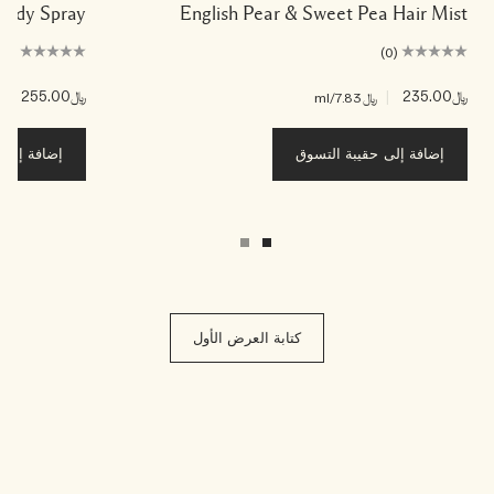
r Body Spray
English Pear & Sweet Pea Hair Mist
(0)
(0)
﷼235.00
|
﷼255.00
|
﷼7.83
/ml
﷼04
إضافة إلى حقيبة التسوق
إضافة إلى ح
كتابة العرض الأول