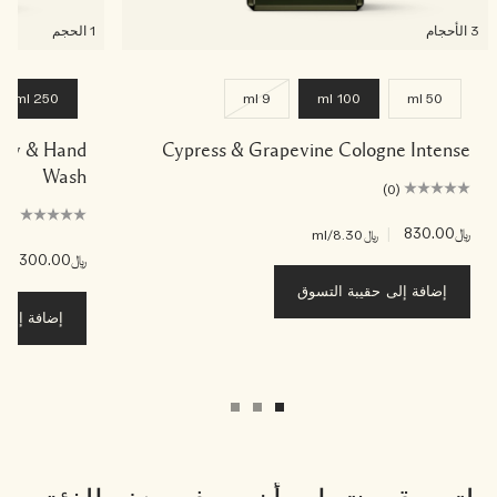
3 الأحجام
1 الحجم
250 ml
9 ml
100 ml
50 ml
Body & Hand
Cypress & Grapevine Cologne Intense
Wash
(0)
(0)
﷼830.00
|
﷼8.30
/ml
﷼300.00
|
﷼0
إضافة إلى حقيبة التسوق
إضافة إلى ح